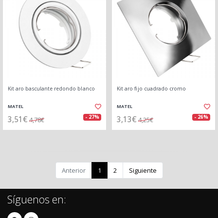
Kit aro basculante redondo blanco
Kit aro fijo cuadrado cromo
MATEL
MATEL
3,51€
3,13€
- 27%
- 26%
4,78€
4,25€
Anterior
1
2
Siguiente
Síguenos en: