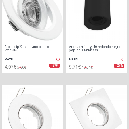
Aro led ip20 red.plano blanco
Aro superficie gu10 redondo negro
5w.n.3u.
(caja de 3 unidades)
MATEL
MATEL
4,07€
9,71€
- 27%
- 27%
5,60€
13,31€