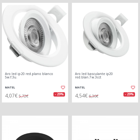
Aro led ip20 red.plano blanco
Aro led basculante ip20
5w.f.3u.
red.blan.7w.3cct
MATEL
MATEL
4,07€
4,54€
- 29%
- 29%
5,72€
6,36€