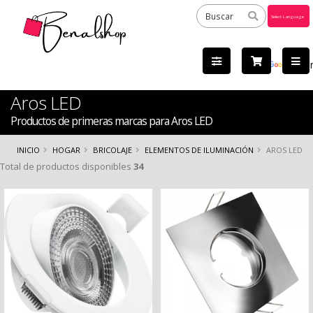
Powered
by
Tra
Aros LED
Productos de primeras marcas para Aros LED
INICIO
HOGAR
BRICOLAJE
ELEMENTOS DE ILUMINACIÓN
AROS LED
Total de productos disponibles
34