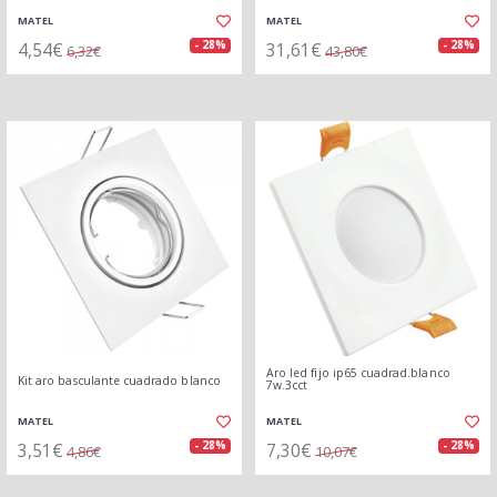
MATEL
MATEL
4,54€
31,61€
- 28%
- 28%
6,32€
43,80€
Aro led fijo ip65 cuadrad.blanco
Kit aro basculante cuadrado blanco
7w.3cct
MATEL
MATEL
3,51€
7,30€
- 28%
- 28%
4,86€
10,07€