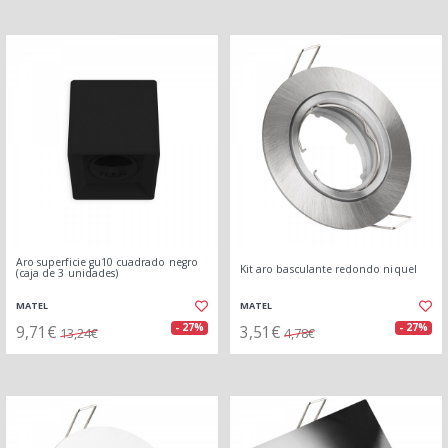
Aro superficie gu10 cuadrado negro
Kit aro basculante redondo niquel
(caja de 3 unidades)
MATEL
MATEL
9,71€
3,51€
- 27%
- 27%
13,24€
4,78€