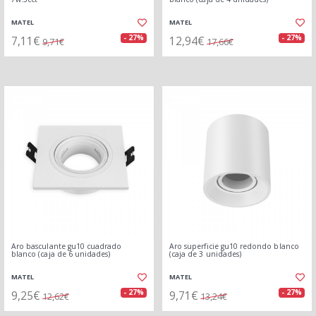
MATEL
MATEL
7,11€
12,94€
- 27%
- 27%
9,71€
17,66€
Aro basculante gu10 cuadrado
Aro superficie gu10 redondo blanco
blanco (caja de 6 unidades)
(caja de 3 unidades)
MATEL
MATEL
9,25€
9,71€
- 27%
- 27%
12,62€
13,24€