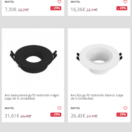
MATEL
MATEL
7,30€
16,36€
- 29%
- 29%
10,33€
23,14€
Aro basculante gu10 redondo negro
Aro fijo gu10 redondo blanco (caja
(caja de 6 unidades)
de 6 unidades)
MATEL
MATEL
31,61€
26,43€
- 29%
- 29%
44,48€
37,19€