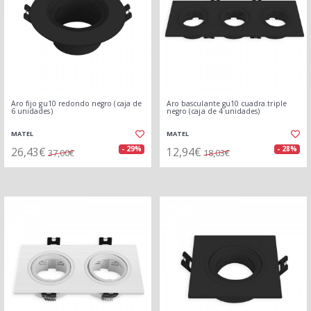
Aro fijo gu10 redondo negro (caja de
Aro basculante gu10 cuadra.triple
6 unidades)
negro (caja de 4 unidades)
MATEL
MATEL
26,43€
12,94€
- 29%
- 28%
37,00€
18,03€