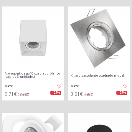
Aro superficie gu10 cuadrado blanco
Kit aro basculante cuadrado niquel
(caja de 3 unidades)
MATEL
MATEL
9,71€
3,51€
- 27%
- 27%
13,38€
4,83€