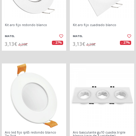
Kit aro fijo redondo blanco
Kit aro fijo cuadrado blanco
MATEL
MATEL
3,13€
3,13€
- 27%
- 27%
4,28€
4,28€
Aro led fijo ip65 redondo blanco
Aro basculante gu10 cuadra.triple
7w.3cct
blanco (caja de 4 unidades)