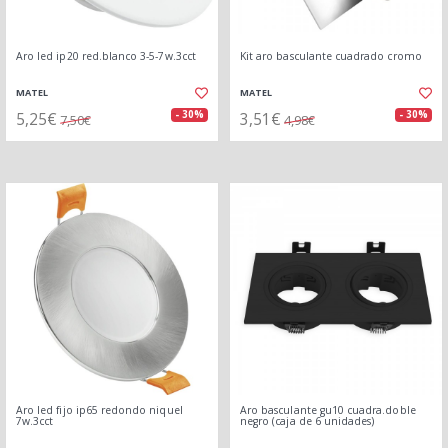
Aro led ip20 red.blanco 3-5-7w.3cct
Kit aro basculante cuadrado cromo
MATEL
MATEL
5,25€
3,51€
- 30%
- 30%
7,50€
4,98€
Aro led fijo ip65 redondo niquel
Aro basculante gu10 cuadra.doble
7w.3cct
negro (caja de 6 unidades)