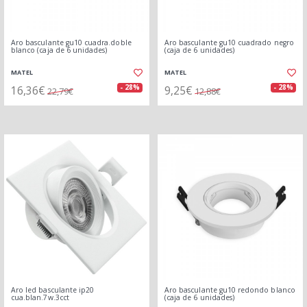
Aro basculante gu10 cuadra.doble
Aro basculante gu10 cuadrado negro
blanco (caja de 6 unidades)
(caja de 6 unidades)
MATEL
MATEL
16,36€
9,25€
- 28%
- 28%
22,79€
12,88€
Aro led basculante ip20
Aro basculante gu10 redondo blanco
cua.blan.7w.3cct
(caja de 6 unidades)