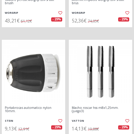
brush
brus
WORGRIP
WORGRIP
43,21€
52,36€
- 29%
- 29%
61,12€
74,05€
Portabrocas automatico nylon
Macho roscar hss m8x1,25mm.
10mm.
(juego3)
STEIN
VATTON
9,13€
14,13€
- 29%
- 29%
12,91€
19,88€