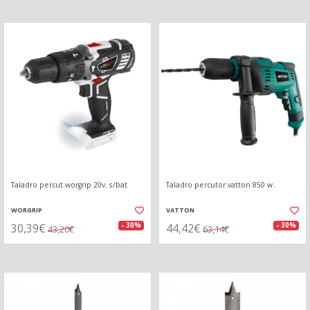
Taladro percut.worgrip 20v. s/bat
Taladro percutor vatton 850 w.
WORGRIP
VATTON
30,39€
44,42€
- 30%
- 30%
43,20€
63,14€