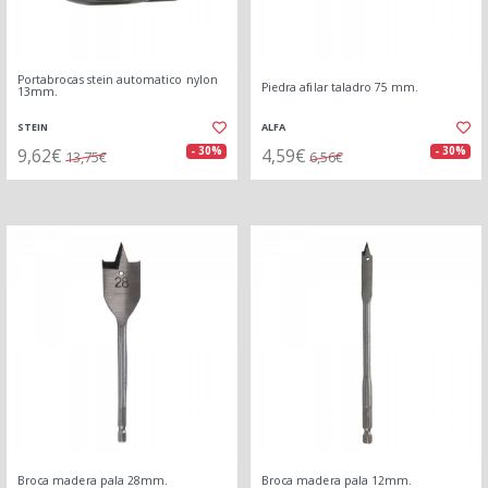
Portabrocas stein automatico nylon
Piedra afilar taladro 75 mm.
13mm.
STEIN
ALFA
9,62€
4,59€
- 30%
- 30%
13,75€
6,56€
Broca madera pala 28mm.
Broca madera pala 12mm.