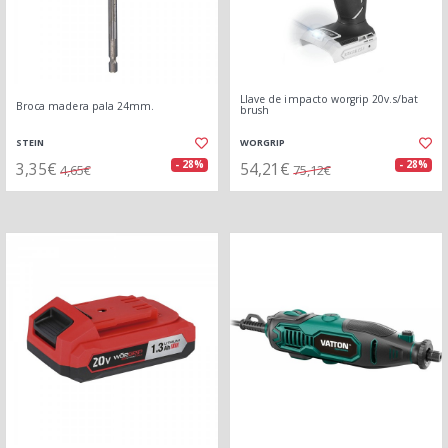
Llave de impacto worgrip 20v.s/bat
Broca madera pala 24mm.
brush
STEIN
WORGRIP
3,35€
54,21€
- 28%
- 28%
4,65€
75,12€