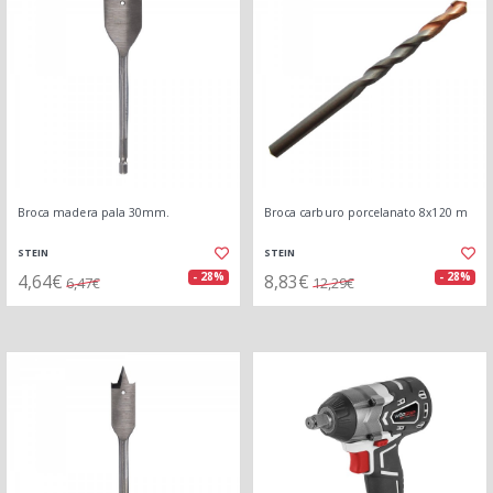
Broca madera pala 30mm.
Broca carburo porcelanato 8x120 m
STEIN
STEIN
4,64€
8,83€
- 28%
- 28%
6,47€
12,29€