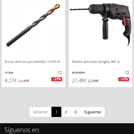
Broca carburo porcelanato 7x100 m
Taladro percutor worgrip 600 w.
STEIN
WORGRIP
8,27€
27,48€
- 27%
- 27%
11,40€
37,88€
Anterior
1
2
3
Siguiente
Síguenos en: