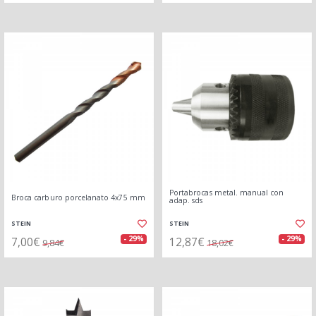
Portabrocas metal. manual con
Broca carburo porcelanato 4x75 mm
adap. sds
STEIN
STEIN
7,00€
12,87€
- 29%
- 29%
9,84€
18,02€