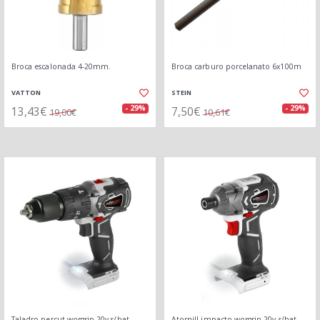
Broca escalonada 4-20mm.
Broca carburo porcelanato 6x100m
VATTON
STEIN
13,43€
7,50€
- 29%
- 29%
19,00€
10,61€
Taladro percut.worgrip 20v s/bat
Atornill.impacto worgrip 20v s/bat