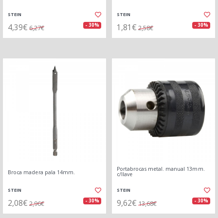
STEIN
STEIN
4,39€
1,81€
- 30%
- 30%
6,27€
2,58€
Portabrocas metal. manual 13mm.
Broca madera pala 14mm.
c/llave
STEIN
STEIN
2,08€
9,62€
- 30%
- 30%
2,96€
13,68€