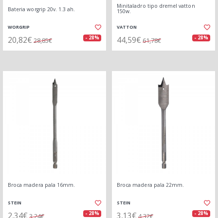
Minitaladro tipo dremel vatton
Bateria worgrip 20v. 1.3 ah.
150w.
WORGRIP
VATTON
20,82€
44,59€
- 28%
- 28%
28,85€
61,78€
Broca madera pala 16mm.
Broca madera pala 22mm.
STEIN
STEIN
2,34€
3,13€
- 28%
- 28%
3,24€
4,32€