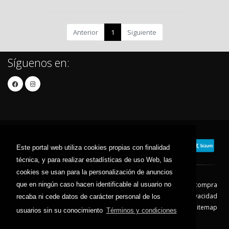
Anterior
1
Siguiente
Síguenos en:
Este portal web utiliza cookies propias con finalidad
técnica, y para realizar estadísticas de uso Web, las
cookies se usan para la personalización de anuncios
que en ningún caso hacen identificable al usuario no
Contacto
Aviso Legal
Condiciones de compra
Política de envíos
Política de devolución
Política de Privacidad
recaba ni cede datos de carácter personal de los
Política de Cookies
Sitemap
usuarios sin su conocimiento
Términos y condiciones
© 2026 - Todos los derechos reservados.