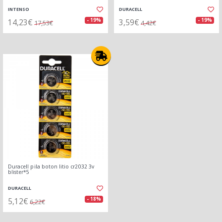
INTENSO
DURACELL
14,23€
3,59€
- 19%
- 19%
17,53€
4,42€
Duracell pila boton litio cr2032 3v
blister*5
DURACELL
5,12€
- 18%
6,22€