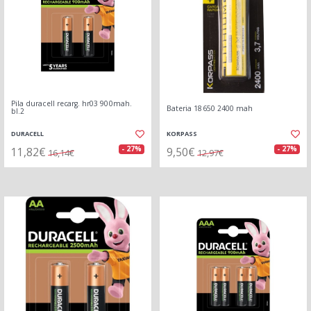
Pila duracell recarg. hr03 900mah.
Bateria 18650 2400 mah
bl.2
DURACELL
KORPASS
11,82€
9,50€
- 27%
- 27%
16,14€
12,97€