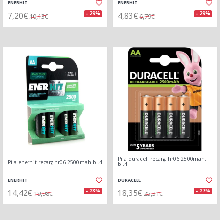
ENERHIT
ENERHIT
7,20€
4,83€
- 29%
- 29%
10,13€
6,79€
Pila duracell recarg. hr06 2500mah.
Pila enerhit recarg.hr06 2500mah.bl.4
bl.4
ENERHIT
DURACELL
14,42€
18,35€
- 28%
- 27%
19,98€
25,31€