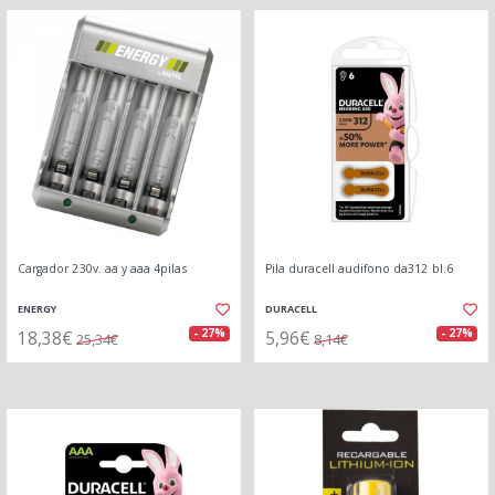
Cargador 230v. aa y aaa 4pilas
Pila duracell audifono da312 bl.6
ENERGY
DURACELL
18,38€
5,96€
- 27%
- 27%
25,34€
8,14€