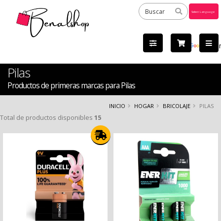
Powered
by
Tra
Pilas
Productos de primeras marcas para Pilas
INICIO
HOGAR
BRICOLAJE
PILAS
Total de productos disponibles
15