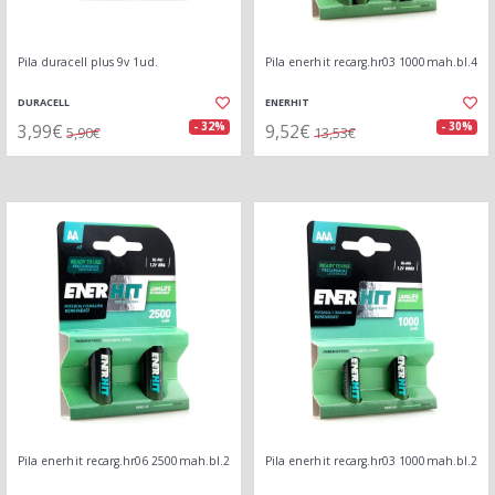
Pila duracell plus 9v 1ud.
Pila enerhit recarg.hr03 1000mah.bl.4
DURACELL
ENERHIT
3,99€
9,52€
- 32%
- 30%
5,90€
13,53€
Pila enerhit recarg.hr06 2500mah.bl.2
Pila enerhit recarg.hr03 1000mah.bl.2