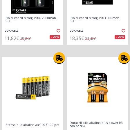
Pila duracell recarg. hr06 2500mah.
Pila duracell recarg. hr03 900mah.
bl.2
bl4
DURACELL
DURACELL
11,82€
18,35€
- 25%
- 25%
15,81€
24,42€
Duracell pila alcalina plus power lr3
Intenso pila alcalina aaa lr03 100 pcs
aaa pack-4