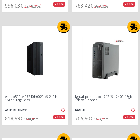
996,03€
763,42€
- 18%
- 18%
1218,36€
927,02€
Asus p500sv-05210h0020 c5-210h
Iggual pc st psipch712 i5-12400 16gb
16gb 512gb dos
1tb w11home
ASUS BUSINESS
IGGUAL
818,99€
765,90€
- 18%
- 17%
994,49€
923,19€