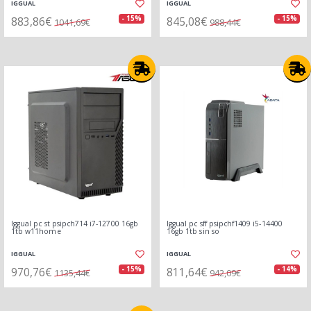
IGGUAL
IGGUAL
883,86€
845,08€
- 15%
- 15%
1041,69€
988,44€
Iggual pc st psipch714 i7-12700 16gb
Iggual pc sff psipchf1409 i5-14400
1tb w11home
16gb 1tb sin so
IGGUAL
IGGUAL
970,76€
811,64€
- 15%
- 14%
1135,44€
942,09€