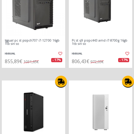
Iggual pc st psipch707 i7-12700 16gb
Pc st q9 psipc443 amd r7-8700g 16gb
1tb sin so
1tb sin so
IGGUAL
IGGUAL
855,89€
806,43€
- 17%
- 17%
1031,65€
972,03€