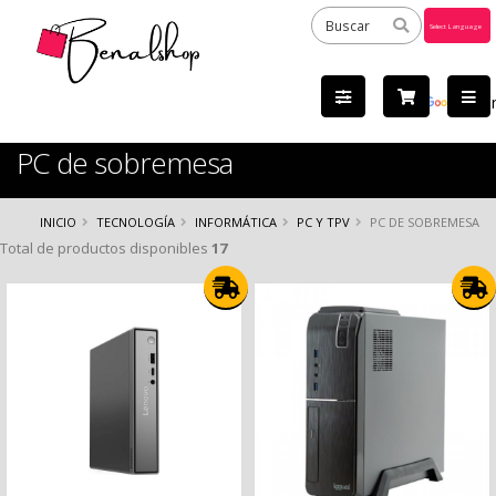
Powered
by
Tra
PC de sobremesa
INICIO
TECNOLOGÍA
INFORMÁTICA
PC Y TPV
PC DE SOBREMESA
Total de productos disponibles
17