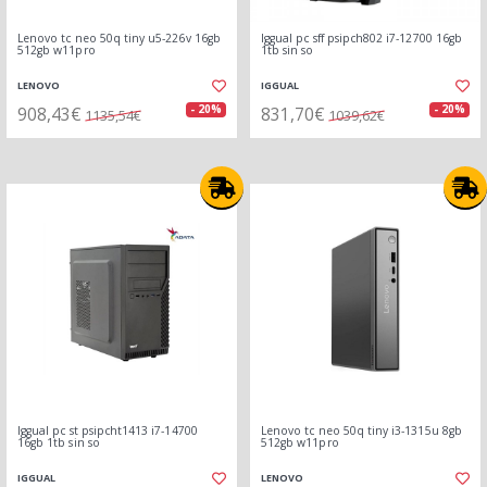
Lenovo tc neo 50q tiny u5-226v 16gb
Iggual pc sff psipch802 i7-12700 16gb
512gb w11pro
1tb sin so
LENOVO
IGGUAL
908,43€
831,70€
- 20%
- 20%
1135,54€
1039,62€
Iggual pc st psipcht1413 i7-14700
Lenovo tc neo 50q tiny i3-1315u 8gb
16gb 1tb sin so
512gb w11pro
IGGUAL
LENOVO