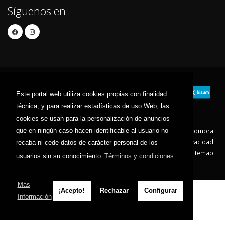
Síguenos en:
Este portal web utiliza cookies propias con finalidad
técnica, y para realizar estadísticas de uso Web, las
cookies se usan para la personalización de anuncios
que en ningún caso hacen identificable al usuario no
Contacto
Aviso Legal
Condiciones de compra
Política de envíos
Política de devolución
Política de Privacidad
recaba ni cede datos de carácter personal de los
Política de Cookies
Sitemap
usuarios sin su conocimiento
Términos y condiciones
© 2026 - Todos los derechos reservados.
Más
¡Acepto!
Rechazar
Configurar
Información