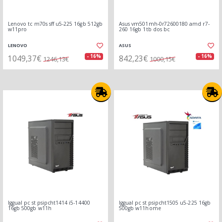
Lenovo tc m70s sff u5-225 16gb 512gb
Asus vm501mh-0r72600180 amd r7-
w11pro
260 16gb 1tb dos bc
LENOVO
ASUS
1049,37€
842,23€
- 16%
- 16%
1246,13€
1000,15€
Iggual pc st psipcht1414 i5-14400
Iggual pc st psipcht1505 u5-225 16gb
16gb 500gb w11h
500gb w11home