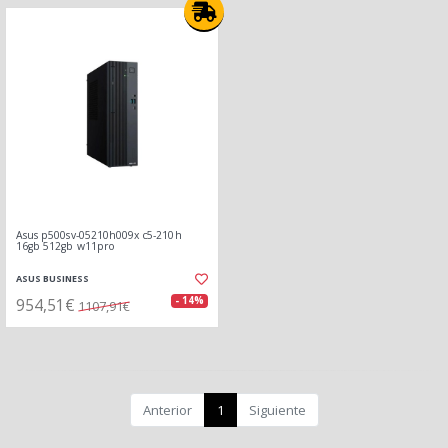
Asus p500sv-05210h009x c5-210h
16gb 512gb w11pro
ASUS BUSINESS
954,51€
- 14%
1107,91€
Anterior
1
Siguiente