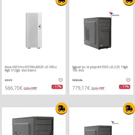
Asus v501mv-03100u0020 c3-100u
Iggual pc st psipcht1503 u5-225 16gb
8gb 512gb dos blanc
1tb dos
ASUS
IGGUAL
566,70€
779,17€
- 17%
- 17%
683,08€
939,18€