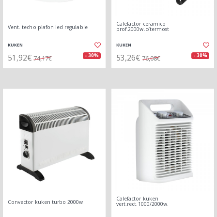
Calefactor ceramico
Vent. techo plafon led regulable
prof.2000w.c/termost
KUKEN
KUKEN
51,92€
53,26€
- 30%
- 30%
74,17€
76,08€
Calefactor kuken
Convector kuken turbo 2000w
vert.rect.1000/2000w.