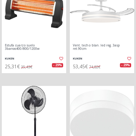
Estufa cuarzo suelo
Vent. techo blan. led reg. 3asp
3barras400/800/1200w
ret.90cm
KUKEN
KUKEN
25,31€
53,45€
- 29%
- 29%
35,43€
74,82€