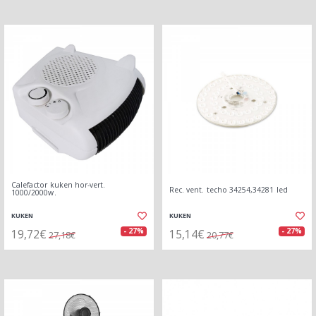
Calefactor kuken hor-vert.
Rec. vent. techo 34254,34281 led
1000/2000w.
KUKEN
KUKEN
19,72€
15,14€
- 27%
- 27%
27,18€
20,77€