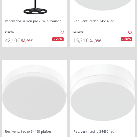
Ventilador kuken pie 70w. c/mando
Rec. vent. techo 34514 led
KUKEN
KUKEN
42,10€
15,31€
- 29%
- 28%
58,93€
21,33€
Rec. vent. techo 34468 plafon
Rec. vent. techo 34490 led