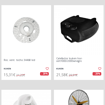
Calefactor kuken hor-
Rec. vent. techo 34468 led
vert1000/2000wnegro
KUKEN
KUKEN
15,31€
21,58€
- 28%
- 28%
21,22€
29,91€