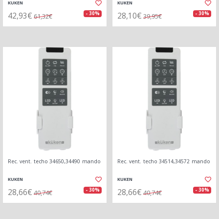
KUKEN
KUKEN
42,93€
28,10€
- 30%
- 30%
61,32€
39,95€
Rec. vent. techo 34650,34490 mando
Rec. vent. techo 34514,34572 mando
KUKEN
KUKEN
28,66€
28,66€
- 30%
- 30%
40,74€
40,74€