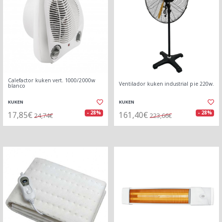
Calefactor kuken vert. 1000/2000w
Ventilador kuken industrial pie 220w.
blanco
KUKEN
KUKEN
17,85€
161,40€
- 28%
- 28%
24,74€
223,66€