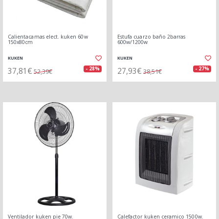
Calientacamas elect. kuken 60w
Estufa cuarzo baño 2barras
150x80cm
600w/1200w
KUKEN
KUKEN
37,81€
27,93€
- 28%
- 27%
52,39€
38,51€
Ventilador kuken pie 70w.
Calefactor kuken ceramico 1500w.