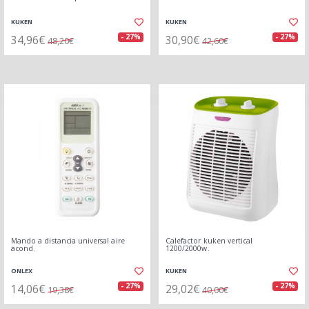
KUKEN
KUKEN
34,96€
30,90€
- 27%
- 27%
48,20€
42,60€
Mando a distancia universal aire
Calefactor kuken vertical
acond.
1200/2000w.
ONLEX
KUKEN
14,06€
29,02€
- 27%
- 27%
19,38€
40,00€