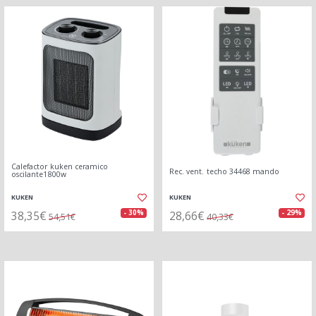
Calefactor kuken ceramico
Rec. vent. techo 34468 mando
oscilante1800w
KUKEN
KUKEN
38,35€
28,66€
- 30%
- 29%
54,51€
40,33€