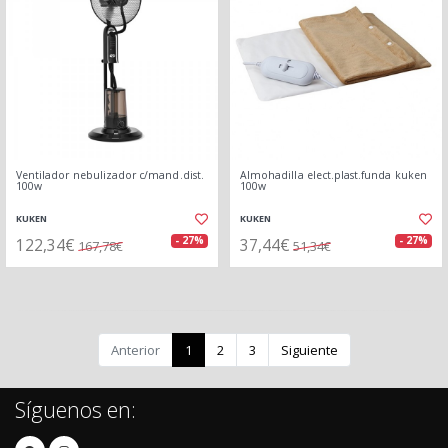
Ventilador nebulizador c/mand.dist.
Almohadilla elect.plast.funda kuken
100w
100w
KUKEN
KUKEN
122,34€
37,44€
- 27%
- 27%
167,78€
51,34€
Anterior
1
2
3
Siguiente
Síguenos en: