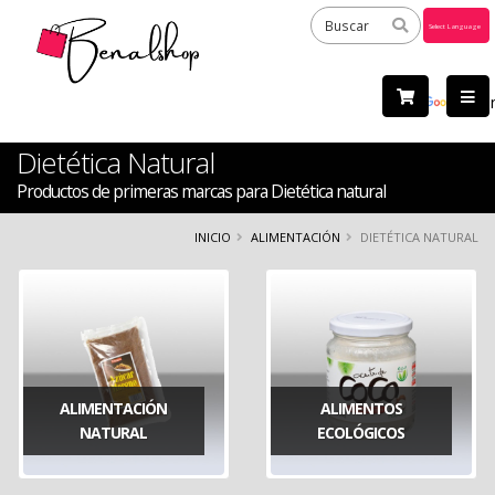
Powered
by
Tra
Dietética Natural
Productos de primeras marcas para Dietética natural
INICIO
ALIMENTACIÓN
DIETÉTICA NATURAL
ALIMENTACIÓN
ALIMENTOS
NATURAL
ECOLÓGICOS