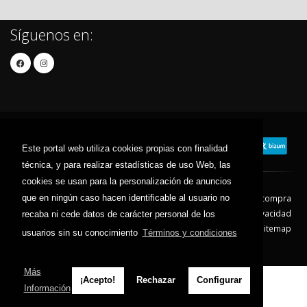
Síguenos en:
Este portal web utiliza cookies propias con finalidad
técnica, y para realizar estadísticas de uso Web, las
cookies se usan para la personalización de anuncios
que en ningún caso hacen identificable al usuario no
Contacto
Aviso Legal
Condiciones de compra
Política de envíos
Política de devolución
Política de Privacidad
recaba ni cede datos de carácter personal de los
Política de Cookies
Sitemap
usuarios sin su conocimiento
Términos y condiciones
© 2026 - Todos los derechos reservados.
Más
¡Acepto!
Rechazar
Configurar
Información