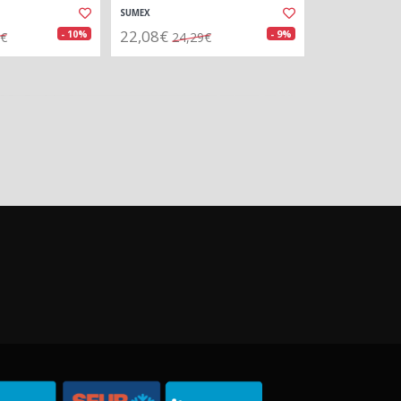
SUMEX
22,08€
- 10%
- 9%
9€
24,29€