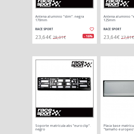
Antena aluminio "slim". negra
Antena aluminio "
170mm
125mm
RACE SPORT
RACE SPORT
23,64€
23,64€
- 16%
28,01€
27,81€
Soporte matrícula abs "euroclip".
Placa base matrícu
negro
"tamaño europeo