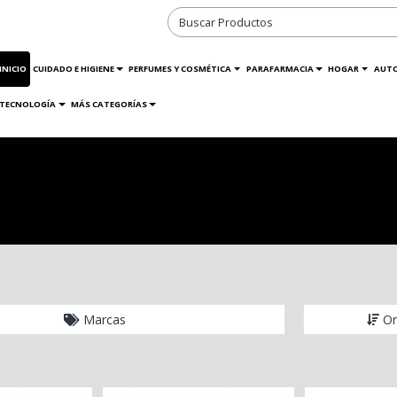
INICIO
CUIDADO E HIGIENE
PERFUMES Y COSMÉTICA
PARAFARMACIA
HOGAR
AUT
TECNOLOGÍA
MÁS CATEGORÍAS
Marcas
Or