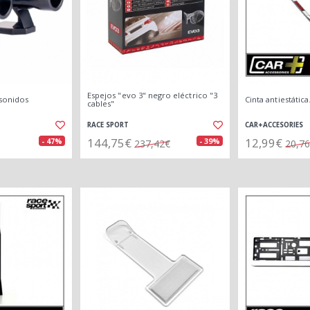
Espejos "evo 3" negro eléctrico "3
asonidos
Cinta antiestática
cables"
RACE SPORT
CAR+ACCESORIES
144,75€
12,99€
- 47%
- 39%
237,42€
20,7