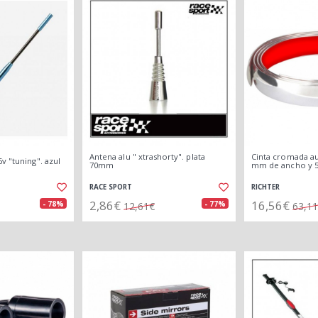
Antena alu " xtrashorty". plata
Cinta cromada au
v "tuning". azul
70mm
mm de ancho y 5
RACE SPORT
RICHTER
2,86€
16,56€
- 78%
- 77%
12,61€
63,1