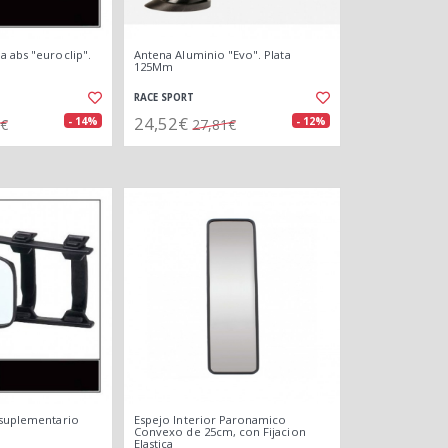
a abs "euroclip".
Antena Aluminio "Evo". Plata
125Mm
RACE SPORT
24,52€
- 14%
- 12%
9€
27,81€
 suplementario
Espejo Interior Paronamico
Convexo de 25cm, con Fijacion
Elastica