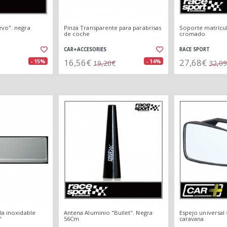
evo". negra
Pinza Transparente para parabrisas
Soporte matrícul
de coche
cromado
CAR+ACCESORIES
RACE SPORT
16,56€
27,68€
- 15%
- 14%
19,20€
32,0
la inoxidable
Antena Aluminio "Bullet". Negra
Espejo universal
"
56Cm
caravana