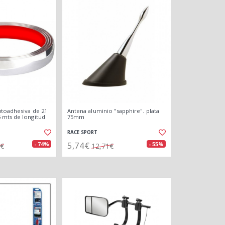
toadhesiva de 21
Antena aluminio "sapphire". plata
 mts de longitud
75mm
RACE SPORT
5,74€
- 74%
- 55%
1€
12,71€