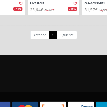
RACE SPORT
CAR+ACCESORIES
23,64€
31,57€
- 11%
- 10%
26,41€
34,9
Anterior
1
Siguiente