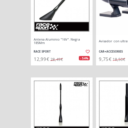
Antena Aluminio "16V". Negra
Avisador con ultr
185Mm
RACE SPORT
CAR+ACCESORIES
12,99€
9,75€
- 54%
28,49€
18,50€