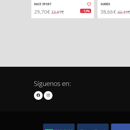
RACE SPORT
SUMEX
29,70€
38,66€
- 12%
33,67€
43,33€
Síguenos en: