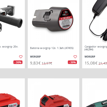
 worgrip 20v.
Cargador worgrip
Bateria worgrip 12v. 1.3ah.(47455)
(46244)
WORGRIP
WORGRIP
9,83€
15,08€
- 30%
- 30%
13,97€
21,4