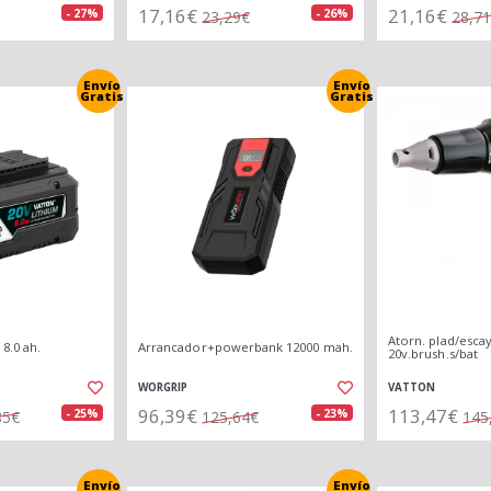
17,16€
21,16€
- 27%
- 26%
23,29€
28,7
Envío
Envío
Gratis
Gratis
Atorn. plad/esca
 8.0 ah.
Arrancador+powerbank 12000 mah.
20v.brush.s/bat
WORGRIP
VATTON
96,39€
113,47€
- 25%
- 23%
85€
125,64€
145
Envío
Envío