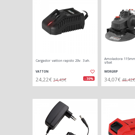
Amoladora 115mm.
Cargador vatton rapido 20v. 3 ah.
s/bat
VATTON
WORGRIP
24,22€
34,07€
- 30%
34,43€
48,42€