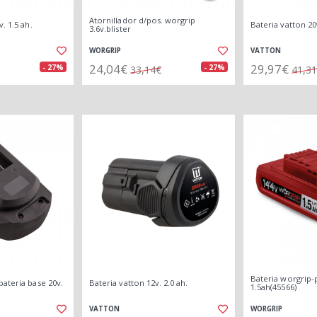
Atornillador d/pos. worgrip
. 1.5 ah.
Bateria vatton 20v
3.6v.blister
WORGRIP
VATTON
24,04€
29,97€
- 27%
- 27%
33,14€
41,3
Bateria worgrip-p
ateria base 20v.
Bateria vatton 12v. 2.0 ah.
1.5ah(45566)
VATTON
WORGRIP