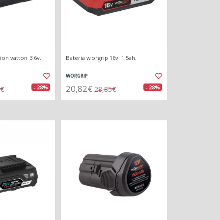
ion vatton 3.6v.
Bateria worgrip 16v. 1.5ah.
WORGRIP
20,82€
- 28%
- 28%
4€
28,85€