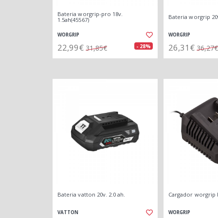
Bateria worgrip-pro 18v.
Bateria worgrip 20v
1.5ah(45567)
WORGRIP
WORGRIP
22,99€
26,31€
- 28%
31,85€
36,27€
Bateria vatton 20v. 2.0 ah.
Cargador worgrip b
VATTON
WORGRIP