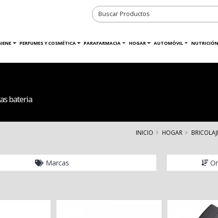
GIENE
PERFUMES Y COSMÉTICA
PARAFARMACIA
HOGAR
AUTOMÓVIL
NUTRICIÓN
s bateria
INICIO
HOGAR
BRICOLAJ
Marcas
Or