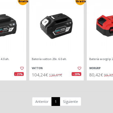
Gratis
Gratis
 4.0 ah.
Bateria vatton 20v. 6.0 ah.
Bateria worgrip 2
VATTON
WORGRIP
104,24€
80,42€
- 21%
- 20%
130,61€
99,3
Anterior
1
Siguiente