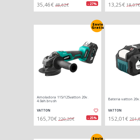
35,46€
13,25€
- 27%
48,62€
18,07€
Envío
Gratis
Amoladora 115/125vatton 20v.
Bateria vatton 20v.
4.0ah.brush
VATTON
VATTON
165,70€
152,01€
- 25%
220,20€
201,
Envío