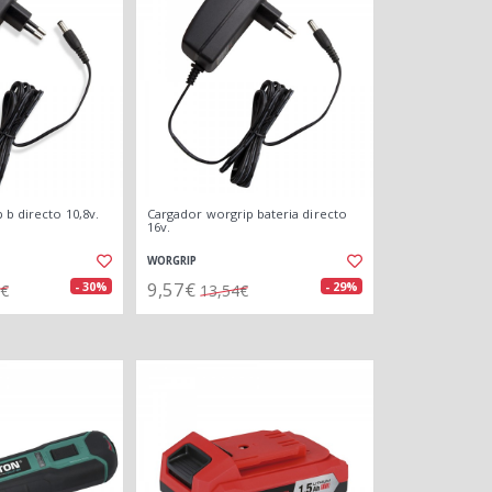
 b directo 10,8v.
Cargador worgrip bateria directo
16v.
WORGRIP
9,57€
- 30%
- 29%
3€
13,54€