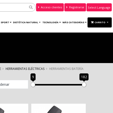
Acceso clientes
Registrarse
Powered by
Translate
 SPORT
DIETÉTICA NATURAL
TECNOLOGÍA
MÁS CATEGORÍAS
CARRITO
E
HERRAMIENTAS ELÉCTRICAS
HERRAMIENTAS BATERÍA
9
182
denar