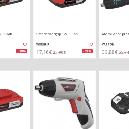
. 2,0 ah.
Bateria worgrip 12v. 1.5 ah.
Atornillador pres
WORGRIP
VATTON
17,16€
39,88€
- 28%
- 28%
23,90€
55,5