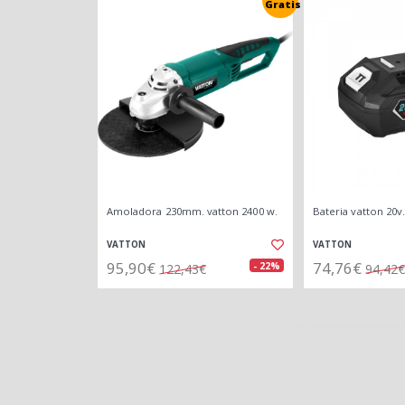
Gratis
Amoladora 230mm. vatton 2400 w.
Bateria vatton 20v.
VATTON
VATTON
95,90€
74,76€
- 22%
122,43€
94,42€