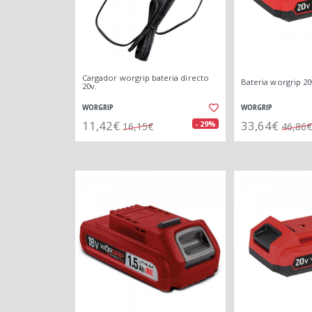
Cargador worgrip bateria directo
Bateria worgrip 20v
20v.
WORGRIP
WORGRIP
11,42€
33,64€
- 29%
16,15€
46,86€