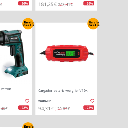
181,25€
- 26%
- 26%
1€
243,41€
Envío
Envío
Gratis
Gratis
y.vatton
Cargador bateria worgrip 4/12v.
WORGRIP
94,31€
- 22%
- 22%
,40€
120,83€
Envío