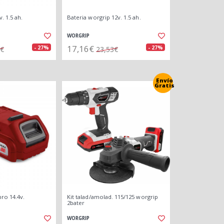
. 1.5 ah.
Bateria worgrip 12v. 1.5 ah.
WORGRIP
17,16€
- 27%
- 27%
1€
23,53€
Envío
Gratis
ro 14.4v.
Kit talad/amolad. 115/125 worgrip
2bater
WORGRIP