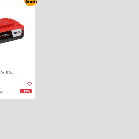
Gratis
0v. 5,0 ah.
- 19%
2€