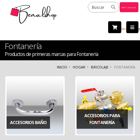
Powered
by
Tra
Fontanería
Productos de primeras marcas para Fontanería
INICIO
HOGAR
BRICOLAJE
FONTANERÍA
ACCESORIOS PARA
ACCESORIOS BAÑO
FONTANERÍA