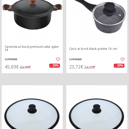
Cacerola al.fund.premium alta xylan
Cazo al.fund.black piedra 16 cm.
24
SUPREME
SUPREME
45,69€
23,72€
- 29%
- 29%
63,96€
33,20€