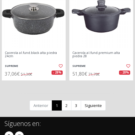
Cacerola al.fund.black alta piedra
Cacerola al.fund.premium alta
24cm
piedra 28
SUPREME
SUPREME
37,06€
51,80€
- 28%
- 28%
51,36€
71,78€
Anterior
1
2
3
Siguiente
Síguenos en: