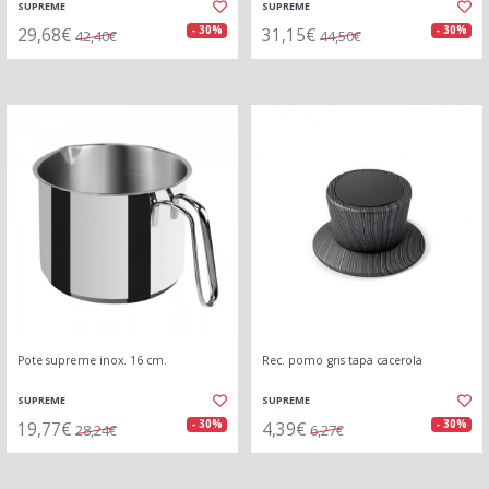
SUPREME
SUPREME
29,68€
31,15€
- 30%
- 30%
42,40€
44,50€
Pote supreme inox. 16 cm.
Rec. pomo gris tapa cacerola
SUPREME
SUPREME
19,77€
4,39€
- 30%
- 30%
28,24€
6,27€