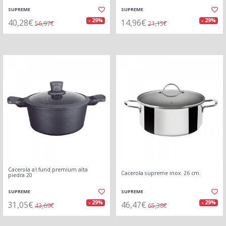
SUPREME
SUPREME
40,28€
14,96€
- 29%
- 29%
56,97€
21,15€
Cacerola al.fund.premium alta
Cacerola supreme inox. 26 cm.
piedra 20
SUPREME
SUPREME
31,05€
46,47€
- 29%
- 29%
43,69€
65,38€