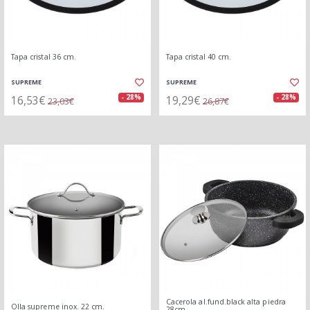
Tapa cristal 36 cm.
Tapa cristal 40 cm.
SUPREME
SUPREME
16,53€
19,29€
- 28%
- 28%
23,03€
26,87€
Cacerola al.fund.black alta piedra
Olla supreme inox. 22 cm.
28cm