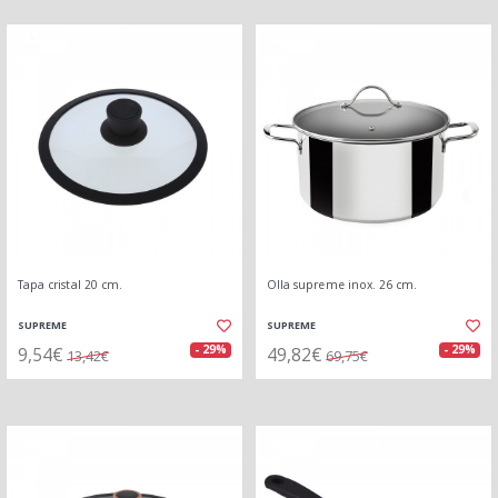
Tapa cristal 20 cm.
Olla supreme inox. 26 cm.
SUPREME
SUPREME
9,54€
49,82€
- 29%
- 29%
13,42€
69,75€