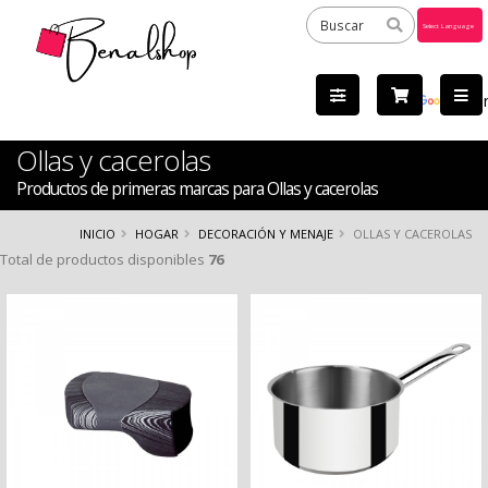
Powered
by
Tra
Ollas y cacerolas
Productos de primeras marcas para Ollas y cacerolas
INICIO
HOGAR
DECORACIÓN Y MENAJE
OLLAS Y CACEROLAS
Total de productos disponibles
76