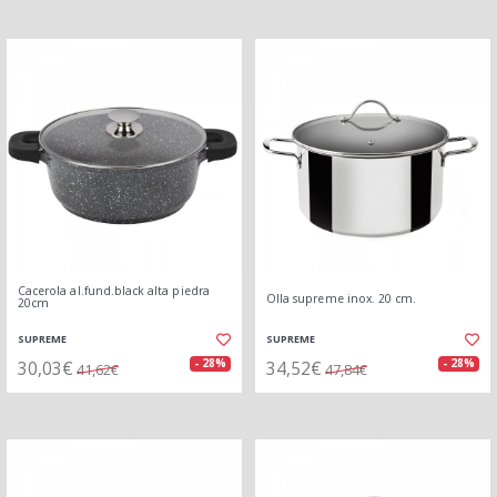
Cacerola al.fund.black alta piedra
Olla supreme inox. 20 cm.
20cm
SUPREME
SUPREME
30,03€
34,52€
- 28%
- 28%
41,62€
47,84€