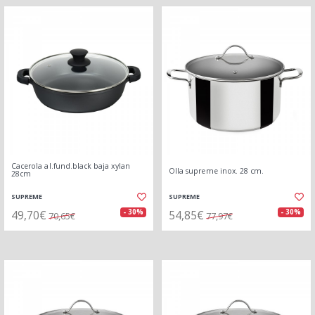
Cacerola al.fund.black baja xylan
Olla supreme inox. 28 cm.
28cm
SUPREME
SUPREME
49,70€
54,85€
- 30%
- 30%
70,65€
77,97€