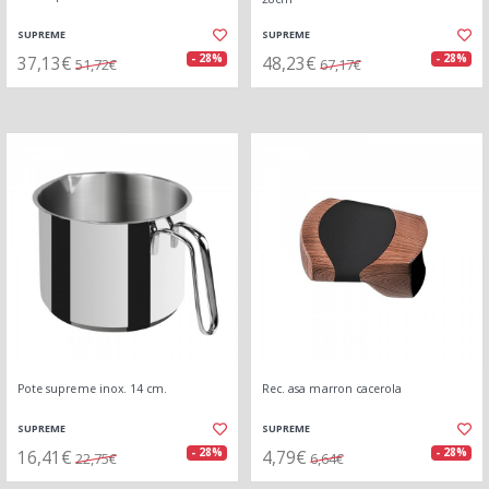
SUPREME
SUPREME
37,13€
48,23€
- 28%
- 28%
51,72€
67,17€
Pote supreme inox. 14 cm.
Rec. asa marron cacerola
SUPREME
SUPREME
16,41€
4,79€
- 28%
- 28%
22,75€
6,64€