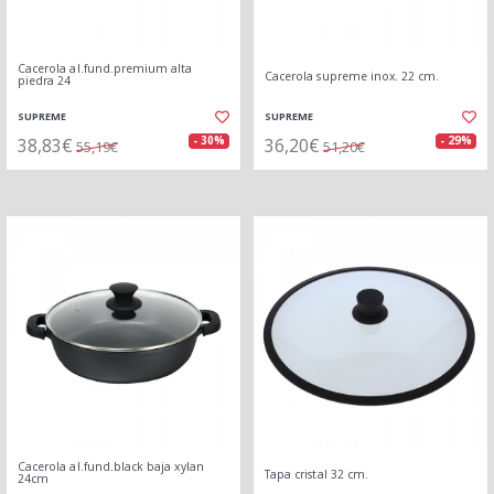
Cacerola al.fund.premium alta
Cacerola supreme inox. 22 cm.
piedra 24
SUPREME
SUPREME
38,83€
36,20€
- 30%
- 29%
55,19€
51,20€
Cacerola al.fund.black baja xylan
Tapa cristal 32 cm.
24cm