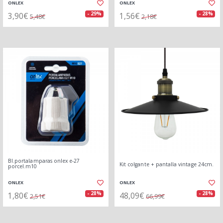
ONLEX
ONLEX
3,90€
1,56€
- 29%
- 28%
5,48€
2,18€
Bl.portalamparas onlex e-27
Kit colgante + pantalla vintage 24cm.
porcel.m10
ONLEX
ONLEX
1,80€
48,09€
- 28%
- 28%
2,51€
66,99€