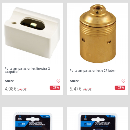
Portalamparas onlex linestra 2
Portalamparas onlex e-27 laton
casquillo
ONLEX
ONLEX
4,08€
5,47€
- 28%
- 28%
5,66€
7,58€