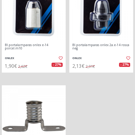
Bl.portalamparas onlex e-14
Bl.portalamparas onlex 2a.e-14 rosca
porcel.m10
neg
ONLEX
ONLEX
1,90€
2,13€
- 27%
- 27%
2,62€
2,91€