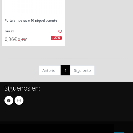
Portalamparas e-10 niquel puente
ONLEX
0,36€
- 27%
0,49€
Anterior
1
Siguiente
Síguenos en: