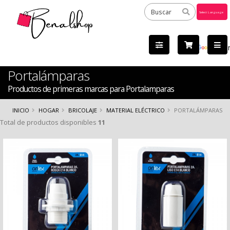
Powered
by
Tra
Portalámparas
Productos de primeras marcas para Portalamparas
INICIO
HOGAR
BRICOLAJE
MATERIAL ELÉCTRICO
PORTALÁMPARAS
Total de productos disponibles
11