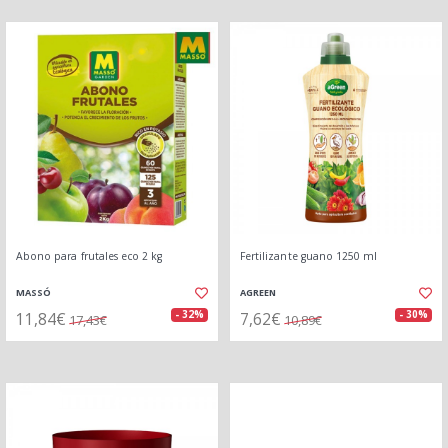
Abono para frutales eco 2 kg
Fertilizante guano 1250 ml
MASSÓ
AGREEN
11,84€
7,62€
- 32%
- 30%
17,43€
10,89€