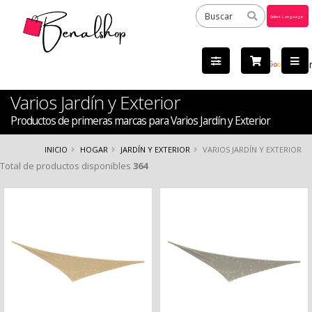
Powered
by
Tra
Varios Jardín y Exterior
Productos de primeras marcas para Varios Jardín y Exterior
INICIO
HOGAR
JARDÍN Y EXTERIOR
VARIOS JARDÍN Y EXTERIOR
Total de productos disponibles
364