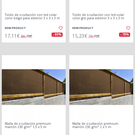
Toldo de ocultación con led solar
Toldo de ocultación con led solar
color beige para exterior 3 x 3 x 3 m
color gris para exterior 3 x 3 x 3 m
EDM PRODUCT
EDM PRODUCT
17,11€
15,23€
- 80%
- 78%
86,78€
70,76€
Malla de ocultación premium
Malla de ocultación premium
marrón 230 g/m² 1,5 x 5 m
marrón 230 g/m² 2 x 5 m