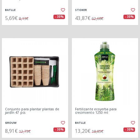
BATLLE
STOKER
5,69€
43,87€
- 30%
- 30%
8,13€
62,68€
Conjunto para plantar plantas de
Fertilizante ecoyerba para
jardín 47 pcs
crecimiento 1250 ml
GROUW
BATLLE
8,91€
13,20€
- 30%
- 30%
12,73€
18,85€