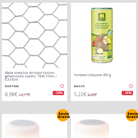
Malla metalica de triple torsion
Hortasec talquera 450 g
galvanizada cuadro: 19x0,7mm /
0,5x10m
NORTENE
MASSÓ
8,98€
5,22€
- 39%
- 38%
14,71€
8,40€
Envío
Envío
Gratis
Grati