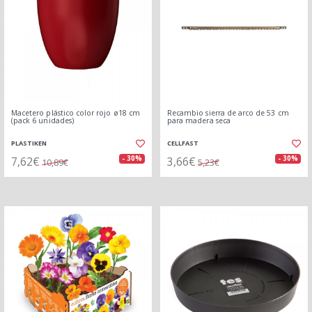
Macetero plástico color rojo ø18 cm
Recambio sierra de arco de 53 cm
(pack 6 unidades)
para madera seca
PLASTIKEN
CELLFAST
7,62€
3,66€
- 30%
- 30%
10,89€
5,23€