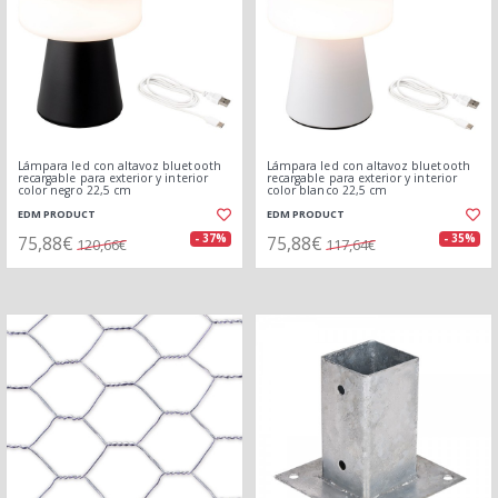
Lámpara led con altavoz bluetooth
Lámpara led con altavoz bluetooth
recargable para exterior y interior
recargable para exterior y interior
color negro 22,5 cm
color blanco 22,5 cm
EDM PRODUCT
EDM PRODUCT
75,88€
75,88€
- 37%
- 35%
120,66€
117,64€