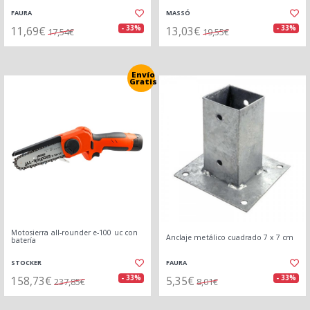
FAURA
MASSÓ
11,69€
13,03€
- 33%
- 33%
17,54€
19,55€
Envío
Gratis
Motosierra all-rounder e-100 uc con
Anclaje metálico cuadrado 7 x 7 cm
batería
STOCKER
FAURA
158,73€
5,35€
- 33%
- 33%
237,85€
8,01€