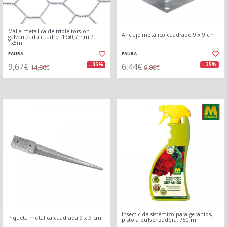
Malla metalica de triple torsion
Anclaje metálico cuadrado 9 x 9 cm
galvanizada cuadro: 19x0,7mm /
1x5m
FAURA
FAURA
9,67€
6,44€
- 35%
- 35%
14,86€
9,88€
Insecticida sistémico para geranios,
Piqueta metálica cuadrada 9 x 9 cm
pistola pulverizadora, 750 ml