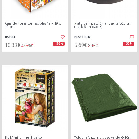
Caja de flores comestibles 19 x 19 x
Plato de inyección antracita ø20 cm
10 cm
(pack 6 unidades)
BATLLE
PLASTIKEN
10,33€
5,69€
- 30%
- 30%
14,76€
8,13€
Kit kf mi primer huerto
Toldo reforz. multiuso verde 6x10m