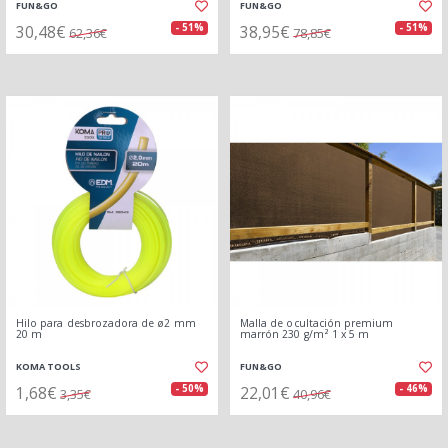
FUN&GO
FUN&GO
30,48€
38,95€
- 51%
- 51%
62,36€
78,85€
Hilo para desbrozadora de ø2 mm
Malla de ocultación premium
20 m
marrón 230 g/m² 1 x 5 m
KOMA TOOLS
FUN&GO
1,68€
22,01€
- 50%
- 46%
3,35€
40,96€