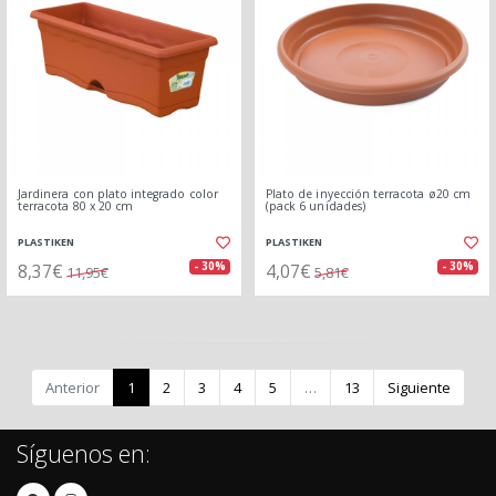
Jardinera con plato integrado color
Plato de inyección terracota ø20 cm
terracota 80 x 20 cm
(pack 6 unidades)
PLASTIKEN
PLASTIKEN
8,37€
4,07€
- 30%
- 30%
11,95€
5,81€
Anterior
1
2
3
4
5
…
13
Siguiente
Síguenos en: