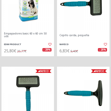
Empapadores basic 60 x 60 cm 50
Cepillo carda, pequeña
uds
EDM PRODUCT
NAYECO
25,80€
6,83€
- 28%
- 28%
35,77€
9,46€