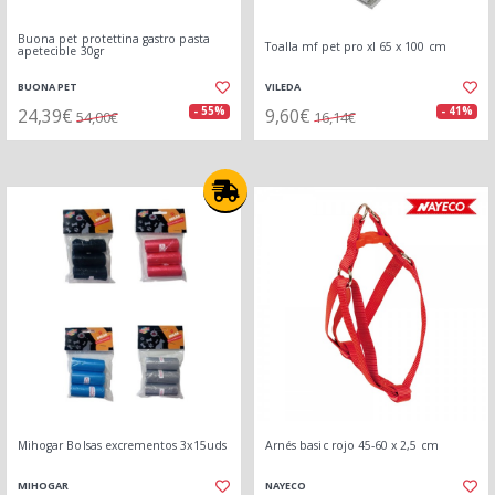
Buona pet protettina gastro pasta
Toalla mf pet pro xl 65 x 100 cm
apetecible 30gr
BUONA PET
VILEDA
24,39€
9,60€
- 55%
- 41%
54,00€
16,14€
Mihogar Bolsas excrementos 3x15uds
Arnés basic rojo 45-60 x 2,5 cm
MIHOGAR
NAYECO