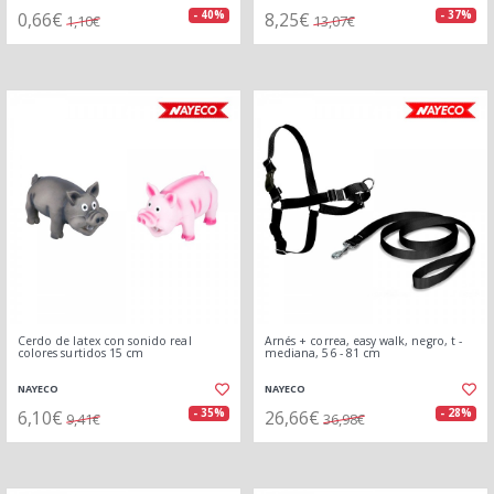
0,66€
8,25€
- 40%
- 37%
1,10€
13,07€
Cerdo de latex con sonido real
Arnés + correa, easy walk, negro, t -
colores surtidos 15 cm
mediana, 56 - 81 cm
NAYECO
NAYECO
6,10€
26,66€
- 35%
- 28%
9,41€
36,98€