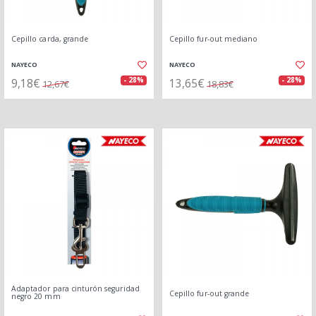
Cepillo carda, grande
Cepillo fur-out mediano
NAYECO
NAYECO
9,18€
13,65€
- 28%
- 28%
12,67€
18,83€
Adaptador para cinturón seguridad
Cepillo fur-out grande
negro 20 mm