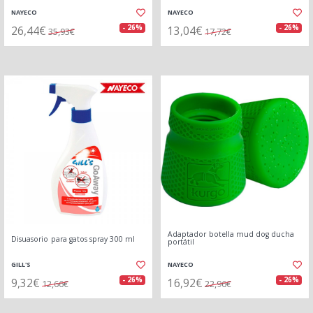
NAYECO
NAYECO
26,44€
13,04€
- 26%
- 26%
35,93€
17,72€
Adaptador botella mud dog ducha
Disuasorio para gatos spray 300 ml
portátil
GILL'S
NAYECO
9,32€
16,92€
- 26%
- 26%
12,66€
22,96€