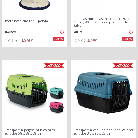
Toallitas húmedas mascotas xl 30 x
Poste base circular + pelota
20 cm, 40 uds, aroma perfume de
talco
NAYECO
GILL'S
14,65€
4,54€
- 26%
- 26%
19,92€
6,17€
Transportín pegaso plus colores
Transportín eco line pequeño colores
surtidos 58 x 38 x 38 cm
surtidos 36 x 26 x 25 cm