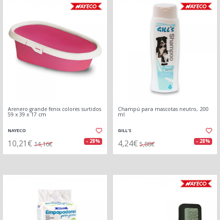
Arenero grande fenix colores surtidos
Champú para mascotas neutro, 200
59 x 39 x 17 cm
ml
NAYECO
GILL'S
10,21€
4,24€
- 28%
- 28%
14,16€
5,88€