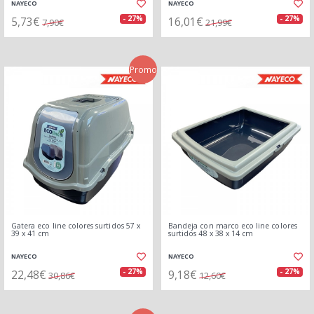
NAYECO
NAYECO
5,73€
16,01€
- 27%
- 27%
7,90€
21,99€
Promo
Gatera eco line colores surtidos 57 x
Bandeja con marco eco line colores
39 x 41 cm
surtidos 48 x 38 x 14 cm
NAYECO
NAYECO
22,48€
9,18€
- 27%
- 27%
30,86€
12,60€