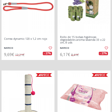
Rollo de 15 bolsas higiénicas
Correa dynamic 120 x 1,2 cm rojo
degradables aroma lavanda 33 x 22
cm, 8 uds
NAYECO
NAYECO
9,69€
6,17€
- 27%
- 27%
13,21€
8,41€