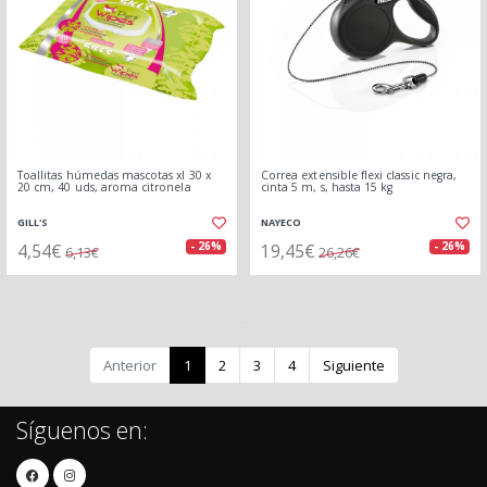
Toallitas húmedas mascotas xl 30 x
Correa extensible flexi classic negra,
20 cm, 40 uds, aroma citronela
cinta 5 m, s, hasta 15 kg
GILL'S
NAYECO
4,54€
19,45€
- 26%
- 26%
6,13€
26,26€
Anterior
1
2
3
4
Siguiente
Síguenos en: