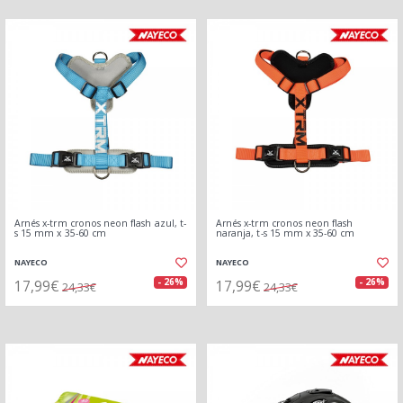
Arnés x-trm cronos neon flash azul, t-
Arnés x-trm cronos neon flash
s 15 mm x 35-60 cm
naranja, t-s 15 mm x 35-60 cm
NAYECO
NAYECO
17,99€
17,99€
- 26%
- 26%
24,33€
24,33€