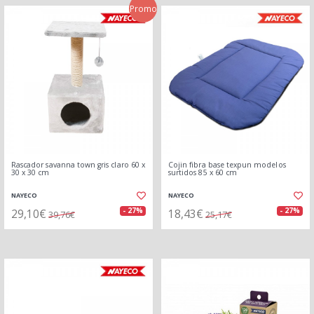
Promo
Rascador savanna town gris claro 60 x
Cojin fibra base texpun modelos
30 x 30 cm
surtidos 85 x 60 cm
NAYECO
NAYECO
29,10€
18,43€
- 27%
- 27%
39,76€
25,17€